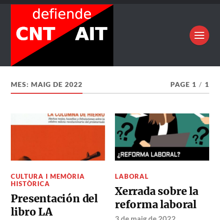
MES:
MAIG DE 2022
PAGE 1
/
1
CULTURA I MEMÒRIA
LABORAL
HISTÒRICA
Xerrada sobre la
Presentación del
reforma laboral
libro LA
3 de maig de 2022