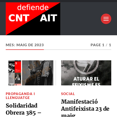
MES:
MAIG DE 2023
PAGE 1
/
1
PROPAGANDA I
SOCIAL
LLENGUATGE
Manifestació
Solidaridad
Antifeixista 23 de
Obrera 385 –
maig