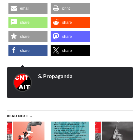
email
print
share
share
share
share
share
share
S. Propaganda
READ NEXT →