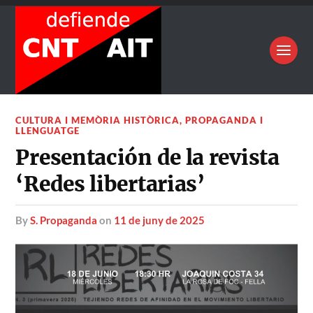
CULTURA I MEMÒRIA HISTÒRICA
,
PROPAGANDA I
LLENGUATGE
Presentación de la revista
‘Redes libertarias’
by
S. Propaganda
on
11 de juny de 2025