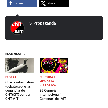
share
share
S. Propaganda
READ NEXT →
FEDERAL
CULTURA I
MEMÒRIA
Charla informativa
HISTÒRICA
-debate sobre las
denuncias de
28 Congrés
CNT(CIT) contra
Internacional i
CNT-AIT
Centenari de l’AIT