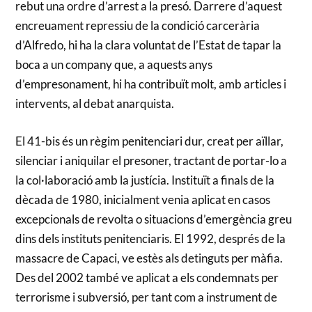
rebut una ordre d’arrest a la presó. Darrere d’aquest
encreuament repressiu de la condició carcerària
d’Alfredo, hi ha la clara voluntat de l’Estat de tapar la
boca a un company que, a aquests anys
d’empresonament, hi ha contribuït molt, amb articles i
intervents, al debat anarquista.
El 41-bis és un règim penitenciari dur, creat per aïllar,
silenciar i aniquilar el presoner, tractant de portar-lo a
la col·laboració amb la justícia. Instituït a finals de la
dècada de 1980, inicialment venia aplicat en casos
excepcionals de revolta o situacions d’emergència greu
dins dels instituts penitenciaris. El 1992, després de la
massacre de Capaci, ve estès als detinguts per màfia.
Des del 2002 també ve aplicat a els condemnats per
terrorisme i subversió, per tant com a instrument de