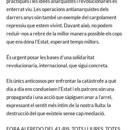
pràctiques i les idees anarquistes i revolucionàries és
enterrat viu. Les operacions antianarquistes dels
darrers anys són també un exemple del cargolament
repressiu que estem vivint. Davant això, no podem
reduir-nos a rebre de la millor manera possible els cops
que ens dóna l’Estat, esperant temps millors.
És urgent posar les bases d’una solidaritat
revolucionaria, internacional, que sigui concreta.
Els únics anticossos per enfrontar la catàstrofe a què
dia a dia ens condueixen l’Estat i els patrons són una
propaganda i una acció que sàpiguen anar a l’arrel,
expressant el sentit més íntim de la nostra lluita: la
destrucció del que existeix sense cap mediació.
FORA ALFREDO DEL 41-BIS. TOTS LLIURES, TOTES