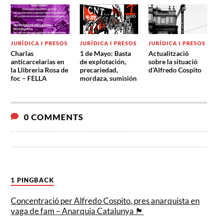
JURÍDICA I PRESOS
JURÍDICA I PRESOS
JURÍDICA I PRESOS
Charlas
1 de Mayo: Basta
Actualització
anticarcelarias en
de explotación,
sobre la situació
la Llibreria Rosa de
precariedad,
d’Alfredo Cospito
foc – FELLA
mordaza, sumisión
0 COMMENTS
1 PINGBACK
Concentració per Alfredo Cospito, pres anarquista en
vaga de fam – Anarquia Catalunya 🏴